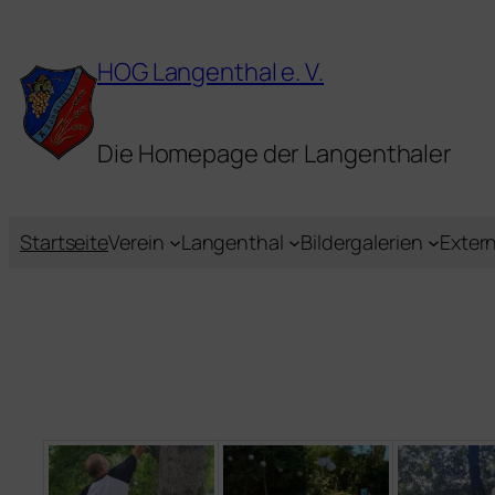
Zum
Inhalt
HOG Langenthal e. V.
springen
Die Homepage der Langenthaler
Startseite
Verein
Langenthal
Bildergalerien
Extern