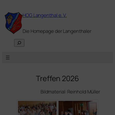
Zum
Inhalt
HOG Langenthal e. V.
springen
Die Homepage der Langenthaler
S
u
c
h
e
n
Treffen 2026
Bildmaterial: Reinhold Müller